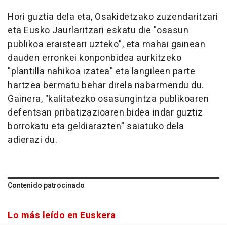
Hori guztia dela eta, Osakidetzako zuzendaritzari
eta Eusko Jaurlaritzari eskatu die "osasun
publikoa eraisteari uzteko", eta mahai gainean
dauden erronkei konponbidea aurkitzeko
"plantilla nahikoa izatea" eta langileen parte
hartzea bermatu behar direla nabarmendu du.
Gainera, "kalitatezko osasungintza publikoaren
defentsan pribatizazioaren bidea indar guztiz
borrokatu eta geldiarazten" saiatuko dela
adierazi du.
Contenido patrocinado
Lo más leído en Euskera