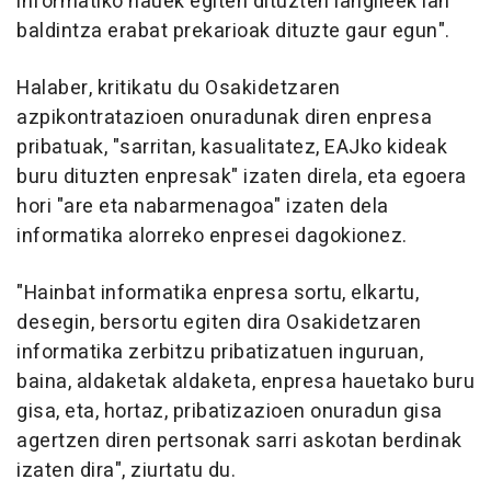
informatiko hauek egiten dituzten langileek lan
baldintza erabat prekarioak dituzte gaur egun".
Halaber, kritikatu du Osakidetzaren
azpikontratazioen onuradunak diren enpresa
pribatuak, "sarritan, kasualitatez, EAJko kideak
buru dituzten enpresak" izaten direla, eta egoera
hori "are eta nabarmenagoa" izaten dela
informatika alorreko enpresei dagokionez.
"Hainbat informatika enpresa sortu, elkartu,
desegin, bersortu egiten dira Osakidetzaren
informatika zerbitzu pribatizatuen inguruan,
baina, aldaketak aldaketa, enpresa hauetako buru
gisa, eta, hortaz, pribatizazioen onuradun gisa
agertzen diren pertsonak sarri askotan berdinak
izaten dira", ziurtatu du.