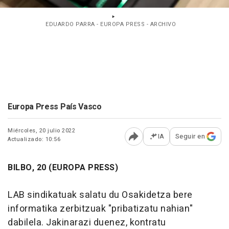
EDUARDO PARRA - EUROPA PRESS - ARCHIVO
Europa Press País Vasco
Miércoles, 20 julio 2022
IA
Seguir en
Actualizado: 10:56
Abrir opciones para comp
BILBO, 20 (EUROPA PRESS)
LAB sindikatuak salatu du Osakidetza bere
informatika zerbitzuak "pribatizatu nahian"
dabilela. Jakinarazi duenez, kontratu