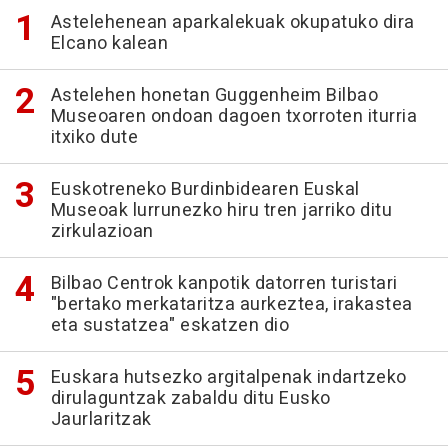
Astelehenean aparkalekuak okupatuko dira
Elcano kalean
Astelehen honetan Guggenheim Bilbao
Museoaren ondoan dagoen txorroten iturria
itxiko dute
Euskotreneko Burdinbidearen Euskal
Museoak lurrunezko hiru tren jarriko ditu
zirkulazioan
Bilbao Centrok kanpotik datorren turistari
"bertako merkataritza aurkeztea, irakastea
eta sustatzea" eskatzen dio
Euskara hutsezko argitalpenak indartzeko
dirulaguntzak zabaldu ditu Eusko
Jaurlaritzak