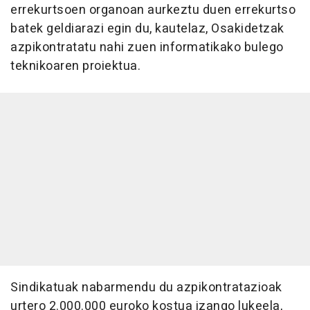
errekurtsoen organoan aurkeztu duen errekurtso
batek geldiarazi egin du, kautelaz, Osakidetzak
azpikontratatu nahi zuen informatikako bulego
teknikoaren proiektua.
Sindikatuak nabarmendu du azpikontratazioak
urtero 2.000.000 euroko kostua izango lukeela,