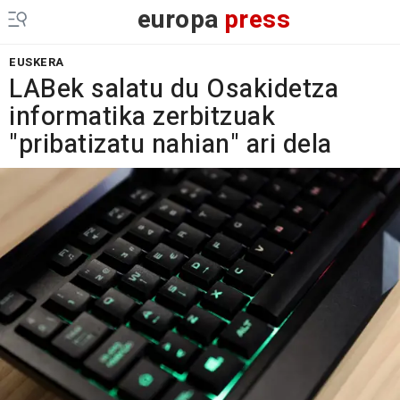
europa
press
EUSKERA
LABek salatu du Osakidetza
informatika zerbitzuak
"pribatizatu nahian" ari dela