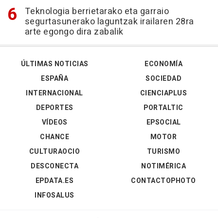
Teknologia berrietarako eta garraio
segurtasunerako laguntzak irailaren 28ra
arte egongo dira zabalik
ÚLTIMAS NOTICIAS
ECONOMÍA
ESPAÑA
SOCIEDAD
INTERNACIONAL
CIENCIAPLUS
DEPORTES
PORTALTIC
VÍDEOS
EPSOCIAL
CHANCE
MOTOR
CULTURAOCIO
TURISMO
DESCONECTA
NOTIMÉRICA
EPDATA.ES
CONTACTOPHOTO
INFOSALUS