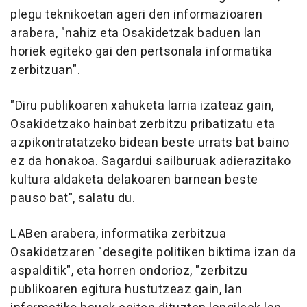
plegu teknikoetan ageri den informazioaren
arabera, "nahiz eta Osakidetzak baduen lan
horiek egiteko gai den pertsonala informatika
zerbitzuan".
"Diru publikoaren xahuketa larria izateaz gain,
Osakidetzako hainbat zerbitzu pribatizatu eta
azpikontratatzeko bidean beste urrats bat baino
ez da honakoa. Sagardui sailburuak adierazitako
kultura aldaketa delakoaren barnean beste
pauso bat", salatu du.
LABen arabera, informatika zerbitzua
Osakidetzaren "desegite politiken biktima izan da
aspalditik", eta horren ondorioz, "zerbitzu
publikoaren egitura hustutzeaz gain, lan