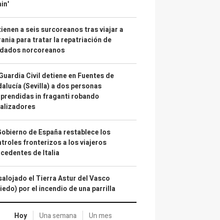
in'
ienen a seis surcoreanos tras viajar a
ania para tratar la repatriación de
ldados norcoreanos
Guardia Civil detiene en Fuentes de
alucía (Sevilla) a dos personas
prendidas in fraganti robando
alizadores
Gobierno de España restablece los
troles fronterizos a los viajeros
cedentes de Italia
alojado el Tierra Astur del Vasco
iedo) por el incendio de una parrilla
Hoy
Una semana
Un mes