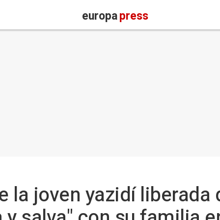
europa
press
 la joven yazidí liberada
y salva" con su familia e