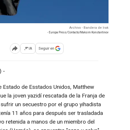
Archivo - Bandera de Irak
- Europa Press/Contacto/Maksim Konstantinov
IA
Seguir en
Abrir opciones para compartir
 -
e Estado de Esstados Unidos, Matthew
ue la joven yazidí rescatada de la Franja de
sufrir un secuestro por el grupo yihadista
tenía 11 años para después ser trasladada
uvo retenida a manos de un miembro del