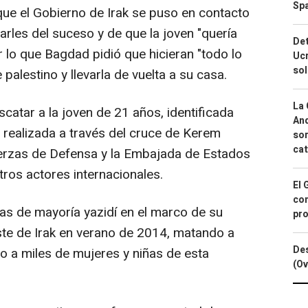
Spa
 que el Gobierno de Irak se puso en contacto
rles del suceso y de que la joven "quería
Det
r lo que Bagdad pidió que hicieran "todo lo
Ucr
so
 palestino y llevarla de vuelta a su casa.
La 
catar a la joven de 21 años, identificada
And
realizada a través del cruce de Kerem
sor
cat
erzas de Defensa y la Embajada de Estados
tros actores internacionales.
El 
con
as de mayoría yazidí en el marco de su
pro
ste de Irak en verano de 2014, matando a
Des
o a miles de mujeres y niñas de esta
(Ov