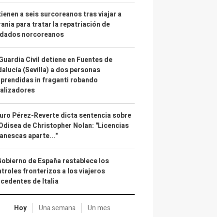
ienen a seis surcoreanos tras viajar a
ania para tratar la repatriación de
ldados norcoreanos
Guardia Civil detiene en Fuentes de
alucía (Sevilla) a dos personas
prendidas in fraganti robando
alizadores
uro Pérez-Reverte dicta sentencia sobre
Odisea de Christopher Nolan: "Licencias
anescas aparte..."
Gobierno de España restablece los
troles fronterizos a los viajeros
cedentes de Italia
Hoy
Una semana
Un mes