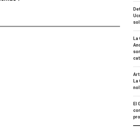
Det
Ucr
so
La 
And
sor
cat
Art
La 
nol
El 
con
pro