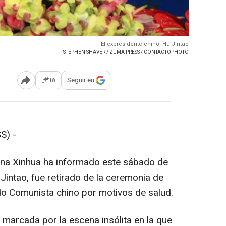
El expresidente chino, Hu Jintao
- STEPHEN SHAVER / ZUMA PRESS / CONTACTOPHOTO
IA
Seguir en
Abrir opciones para compartir
S) -
china Xinhua ha informado este sábado de
 Jintao, fue retirado de la ceremonia de
do Comunista chino por motivos de salud.
 marcada por la escena insólita en la que