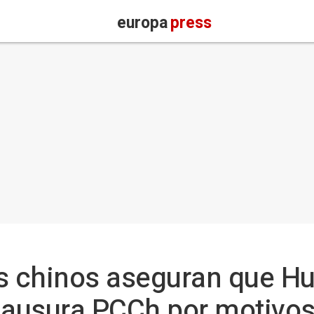
europa
press
s chinos aseguran que Hu
 clausura PCCh por motivos