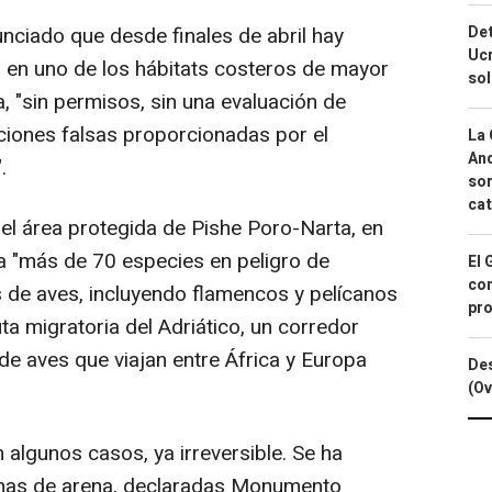
Det
nciado que desde finales de abril hay
Ucr
 en uno de los hábitats costeros de mayor
so
, "sin permisos, sin una evaluación de
ciones falsas proporcionadas por el
La 
And
.
sor
cat
n el área protegida de Pishe Poro-Narta, en
a "más de 70 especies en peligro de
El 
con
 de aves, incluyendo flamencos y pelícanos
pro
ta migratoria del Adriático, un corredor
 de aves que viajan entre África y Europa
Des
(Ov
 algunos casos, ya irreversible. Se ha
unas de arena, declaradas Monumento