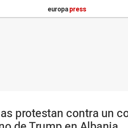
europa
press
as protestan contra un co
rno de Trump en Albania