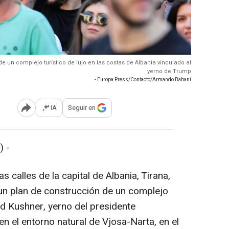
e un complejo turístico de lujo en las costas de Albania vinculado al
yerno de Trump
- Europa Press/Contacto/Armando Babani
IA
Seguir en
Abrir opciones para compartir
 -
s calles de la capital de Albania, Tirana,
un plan de construcción de un complejo
red Kushner, yerno del presidente
n el entorno natural de Vjosa-Narta, en el