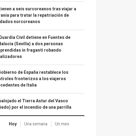
ienen a seis surcoreanos tras viajar a
ania para tratar la repatriación de
ldados norcoreanos
Guardia Civil detiene en Fuentes de
alucía (Sevilla) a dos personas
prendidas in fraganti robando
alizadores
Gobierno de España restablece los
troles fronterizos a los viajeros
cedentes de Italia
alojado el Tierra Astur del Vasco
iedo) por el incendio de una parrilla
Hoy
Una semana
Un mes