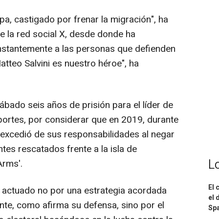
pa, castigado por frenar la migración", ha
 la red social X, desde donde ha
nstantemente a las personas que defienden
tteo Salvini es nuestro héroe", ha
sábado seis años de prisión para el líder de
sportes, por considerar que en 2019, durante
se excedió de sus responsabilidades al negar
es rescatados frente a la isla de
L
Arms'.
El 
ía actuado no por una estrategia acordada
el 
te, como afirma su defensa, sino por el
Spa