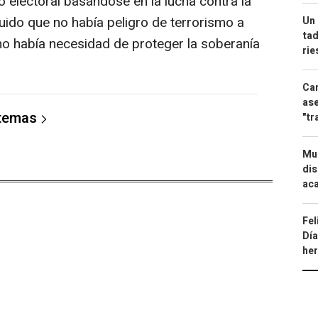
 electoral basándose en la lucha contra la
luido que no había peligro de terrorismo a
Un 
tad
 no había necesidad de proteger la soberanía
ri
Can
ase
 temas
"tr
Mue
dis
aca
Fel
Día
he