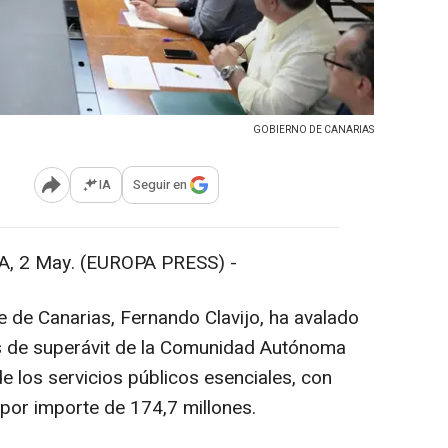
GOBIERNO DE CANARIAS
IA
Seguir en
Abrir opciones para compartir
 2 May. (EUROPA PRESS) -
e de Canarias, Fernando Clavijo, ha avalado
es de superávit de la Comunidad Autónoma
 de los servicios públicos esenciales, con
por importe de 174,7 millones.