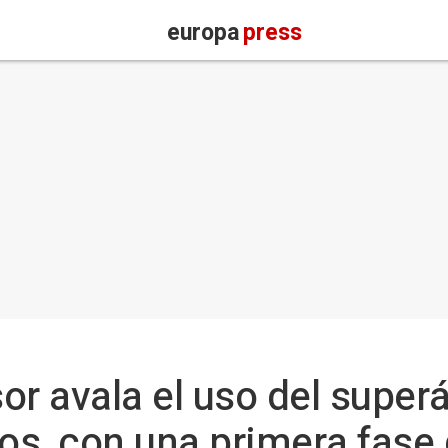
europa
press
or avala el uso del superá
cos, con una primera fase