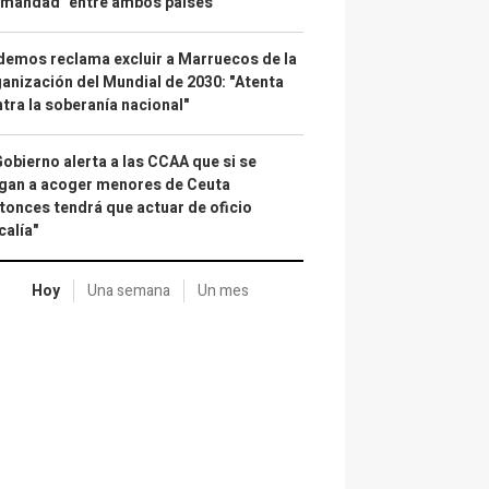
rmandad" entre ambos países
emos reclama excluir a Marruecos de la
anización del Mundial de 2030: "Atenta
tra la soberanía nacional"
Gobierno alerta a las CCAA que si se
gan a acoger menores de Ceuta
tonces tendrá que actuar de oficio
calía"
Hoy
Una semana
Un mes