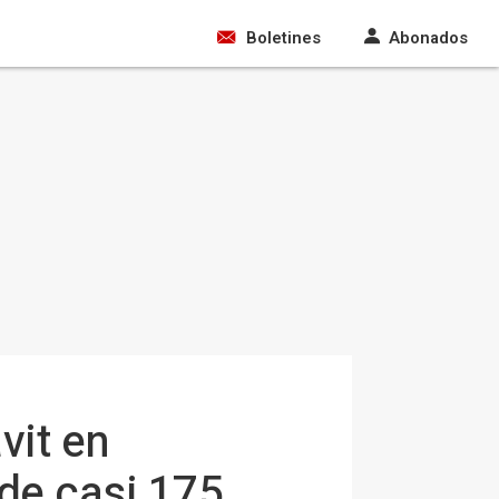
Boletines
Abonados
vit en
 de casi 175