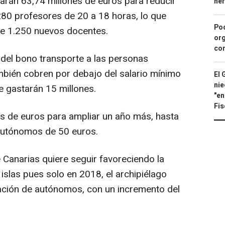
arán 63,74 millones de euros para reducir
he
.280 profesores de 20 a 18 horas, lo que
Pod
de 1.250 nuevos docentes.
org
con
n del bono transporte a las personas
bién cobren por debajo del salario mínimo
El 
nie
se gastarán 15 millones.
"en
Fis
s de euros para ampliar un año más, hasta
e autónomos de 50 euros.
 Canarias quiere seguir favoreciendo la
islas pues solo en 2018, el archipiélago
reación de autónomos, con un incremento del