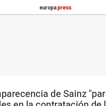
europa
press
parecencia de Sainz "par
des en la contratación de 