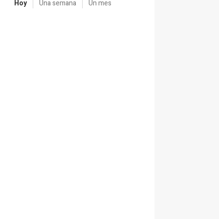
Hoy
Una semana
Un mes