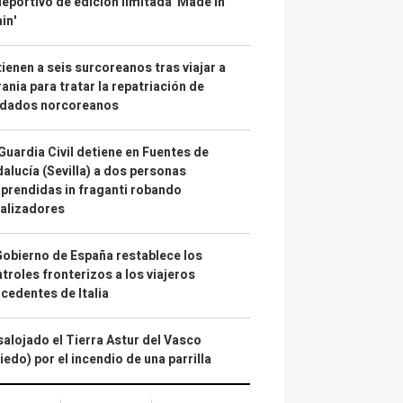
deportivo de edición limitada 'Made in
in'
ienen a seis surcoreanos tras viajar a
ania para tratar la repatriación de
ldados norcoreanos
Guardia Civil detiene en Fuentes de
alucía (Sevilla) a dos personas
prendidas in fraganti robando
alizadores
Gobierno de España restablece los
troles fronterizos a los viajeros
cedentes de Italia
alojado el Tierra Astur del Vasco
iedo) por el incendio de una parrilla