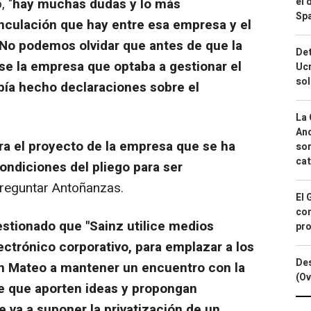
el 
 "
hay muchas dudas y lo más
Spa
inculación que hay entre esa empresa y el
No podemos olvidar que antes de que la
Det
e la empresa que optaba a gestionar el
Ucr
so
bía hecho declaraciones sobre el
La 
And
ra el proyecto de la empresa que se ha
sor
cat
ondiciones del pliego para ser
preguntar Antoñanzas.
El 
con
stionado que "Sainz utilice medios
pro
ectrónico corporativo, para emplazar a los
Des
San Mateo a mantener un encuentro con la
(Ov
de que aporten ideas y propongan
e va a suponer la privatización de un