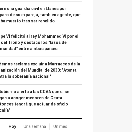
re una guardia civil en Llanes por
paro de su expareja, también agente, que
ba muerto tras ser repelido
ipe VI felicitó al rey Mohammed VI por el
 del Trono y destacó los "lazos de
rmandad" entre ambos países
emos reclama excluir a Marruecos de la
anización del Mundial de 2030: "Atenta
tra la soberanía nacional"
Gobierno alerta a las CCAA que si se
gan a acoger menores de Ceuta
tonces tendrá que actuar de oficio
calía"
Hoy
Una semana
Un mes