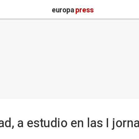
europa
press
d, a estudio en las I jor