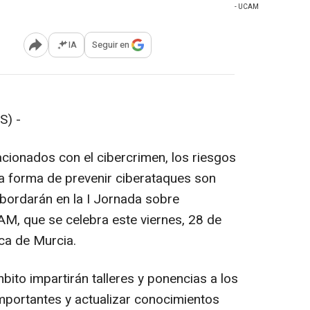
- UCAM
IA
Seguir en
Abrir opciones para compartir
S) -
cionados con el cibercrimen, los riesgos
 la forma de prevenir ciberataques son
bordarán en la I Jornada sobre
AM, que se celebra este viernes, 28 de
ica de Murcia.
ito impartirán talleres y ponencias a los
importantes y actualizar conocimientos