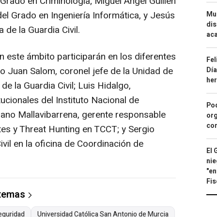
Grado en Criminología; Miguel Ángel Guillén
el Grado en Ingeniería Informática, y Jesús
Mue
dis
 de la Guardia Civil.
aca
n este ámbito participarán en los diferentes
Fel
 Juan Salom, coronel jefe de la Unidad de
Día
he
e la Guardia Civil; Luis Hidalgo,
ucionales del Instituto Nacional de
Pod
iano Mallavibarrena, gerente responsable
org
con
tes y Threat Hunting en TCCT; y Sergio
ivil en la oficina de Coordinación de
El 
nie
"en
Fis
 temas
eguridad
Universidad Católica San Antonio de Murcia