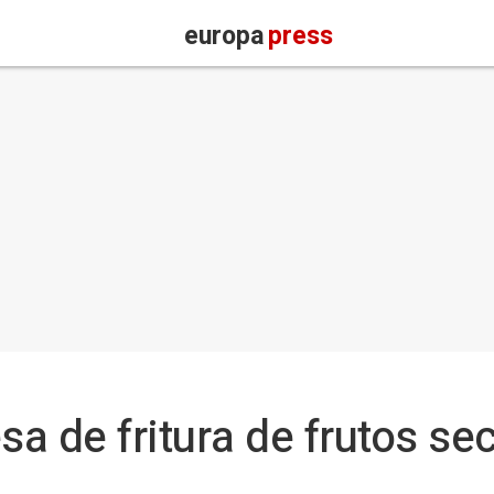
europa
press
a de fritura de frutos se