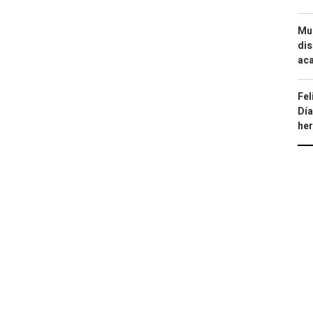
Mue
dis
aca
Fel
Día
he