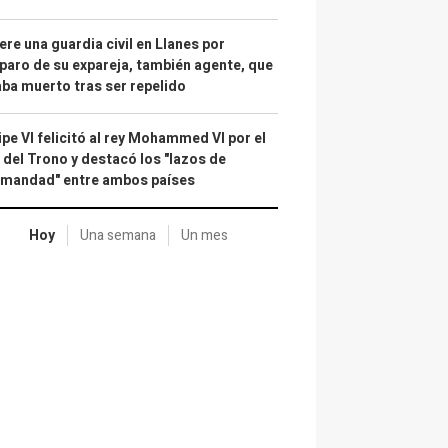
re una guardia civil en Llanes por
paro de su expareja, también agente, que
ba muerto tras ser repelido
ipe VI felicitó al rey Mohammed VI por el
 del Trono y destacó los "lazos de
rmandad" entre ambos países
Hoy
Una semana
Un mes