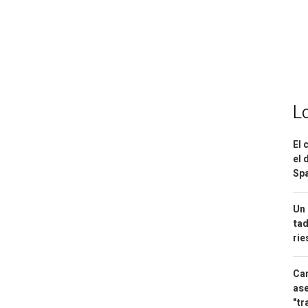
L
El 
el 
Spa
Un 
tad
ri
Can
ase
"tr