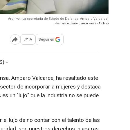
Archivo - La secretaria de Estado de Defensa, Amparo Valcarce.
- Fernando Otero - Europa Press - Archivo
IA
Seguir en
Abrir opciones para compartir
) -
nsa, Amparo Valcarce, ha resaltado este
l sector de incorporar a mujeres y destaca
es un "lujo" que la industria no se puede
el lujo de no contar con el talento de las
uridad, son nuestros derechos, nuestras