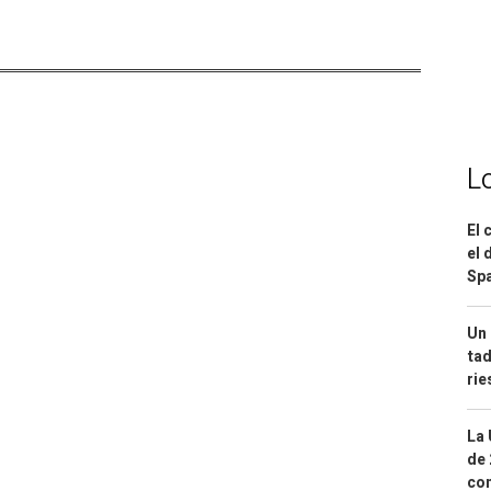
L
El 
el 
Spa
Un 
tad
ri
La 
de 
com