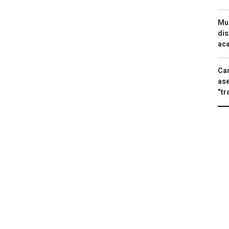
Mue
dis
aca
Can
ase
"tr