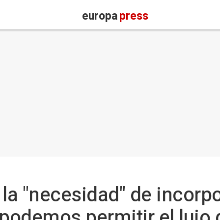
europa
press
 la "necesidad" de incorpo
 podemos permitir el lujo 