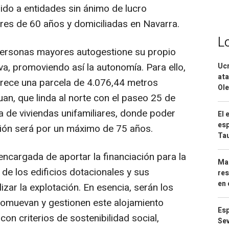
gido a entidades sin ánimo de lucro
res de 60 años y domiciliadas en Navarra.
L
 personas mayores autogestione su propio
a, promoviendo así la autonomía. Para ello,
Ucr
ata
rece una parcela de 4.076,44 metros
Ole
an, que linda al norte con el paseo 25 de
a de viviendas unifamiliares, donde poder
El 
esp
sión será por un máximo de 75 años.
Ta
 encargada de aportar la financiación para la
Mar
de los edificios dotacionales y sus
res
en 
izar la explotación. En esencia, serán los
romuevan y gestionen este alojamiento
Esp
on criterios de sostenibilidad social,
Sev