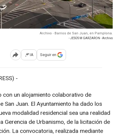
Archivo - Barrios de San Juan, en Pamplona.
- JESÚS M GARZARON - Archivo
IA
Seguir en
Abrir opciones para compartir
ESS) -
 con un alojamiento colaborativo de
e San Juan. El Ayuntamiento ha dado los
eva modalidad residencial sea una realidad
la Gerencia de Urbanismo, de la licitación de
ción. La convocatoria, realizada mediante