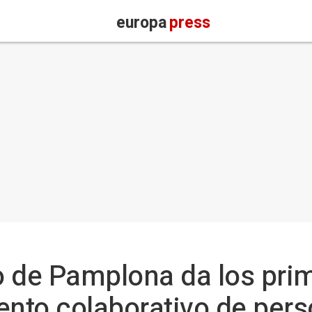
europa
press
o de Pamplona da los pri
ento colaborativo de per