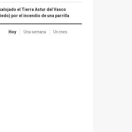
alojado el Tierra Astur del Vasco
iedo) por el incendio de una parrilla
Hoy
Una semana
Un mes