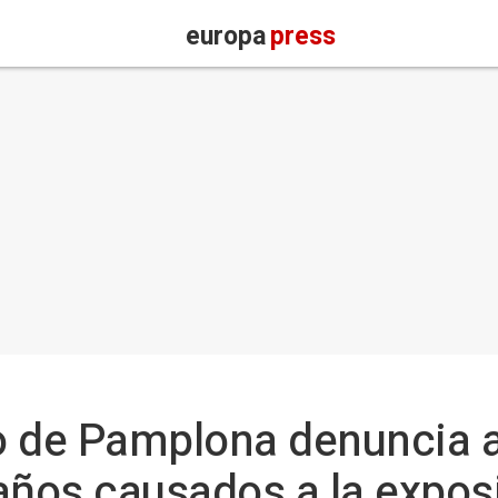
europa
press
 de Pamplona denuncia an
años causados a la expos