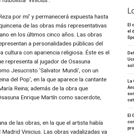
futbolista 'Vinicius'.
L
 'Reza por mí' y permanecerá expuesta hasta
quincena de las obras más representativas
El 
el 
bano en los últimos cinco años. Las obras
Spa
epresentan a personalidades públicas del
a cultura con apariencia religiosa. Éste es el
Det
Ucr
ue representa al jugador de Osasuna
so
omo Jesucristo 'Salvator Mundi', con un
eina del Pop', en la que aparece la cantante
La 
And
aría Reina; además de la obra que
sor
 Osasuna Enrique Martín como sacerdote,
cat
El 
con
na de las obras, en la que el artista había
pro
l Madrid Vinicius. Las obras vadalizadas ya