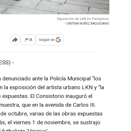
Exposición de LKN en Pamplona.
- CRISTINA NUÑEZ BAQUEDANO
IA
Seguir en
Abrir opciones para compartir
SS) -
denunciado ante la Policía Municipal "los
 la exposición del artista urbano LKN y "la
 expuestas. El Consistorio inauguró el
uestra, que en la avenida de Carlos III.
de octubre, varias de las obras expuestas
s, el viernes 1 de noviembre, se sustrajo