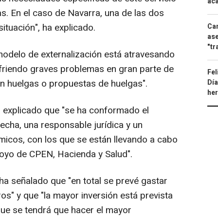
aca
. En el caso de Navarra, una de las dos
ituación", ha explicado.
Can
ase
"tr
odelo de externalización está atravesando
riendo graves problemas en gran parte de
Fel
 huelgas o propuestas de huelgas".
Día
he
a explicado que "se ha conformado el
fecha, una responsable jurídica y un
icos, con los que se están llevando a cabo
poyo de CPEN, Hacienda y Salud".
a señalado que "en total se prevé gastar
os" y que "la mayor inversión está prevista
 que se tendrá que hacer el mayor