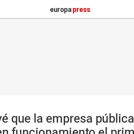
europa
press
é que la empresa pública
 en funcionamiento el pri