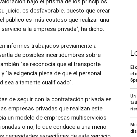
aloración bajo el prisma de los principios
su juicio, es desfavorable, puesto que crear
ivel público es más costoso que realizar una
l servicio a la empresa privada", ha dicho.
"en informes trabajados previamente a
L
vertía de posibles incertidumbres sobre
 también "se reconocía que el transporte
El 
" y "la exigencia plena de que el personal
el 
Spa
ad sea altamente cualificado".
Un 
das de seguir con la contratación privada es
tad
 las empresas privadas que realizan este
ri
cia un modelo de empresas multiservicios
Mue
cionadas o no, lo que conduce a una menor
dis
as necesidades específicas de este servicio