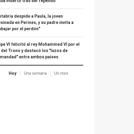
ba muerto tras ser repelido
tabria despide a Paula, la joven
sinada en Perines, y su padre invita a
abajar por el perdón"
ipe VI felicitó al rey Mohammed VI por el
 del Trono y destacó los "lazos de
rmandad" entre ambos países
Hoy
Una semana
Un mes