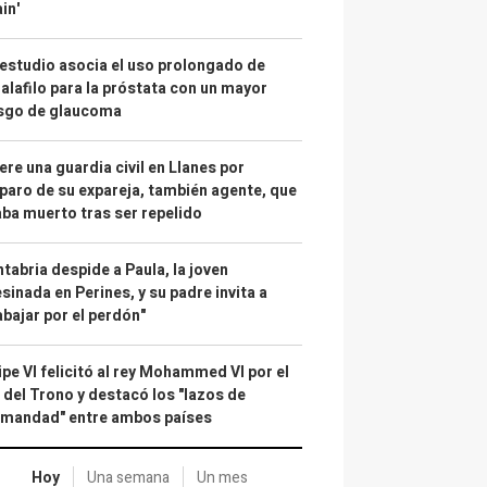
in'
estudio asocia el uso prolongado de
alafilo para la próstata con un mayor
esgo de glaucoma
re una guardia civil en Llanes por
paro de su expareja, también agente, que
ba muerto tras ser repelido
tabria despide a Paula, la joven
sinada en Perines, y su padre invita a
abajar por el perdón"
ipe VI felicitó al rey Mohammed VI por el
 del Trono y destacó los "lazos de
rmandad" entre ambos países
Hoy
Una semana
Un mes