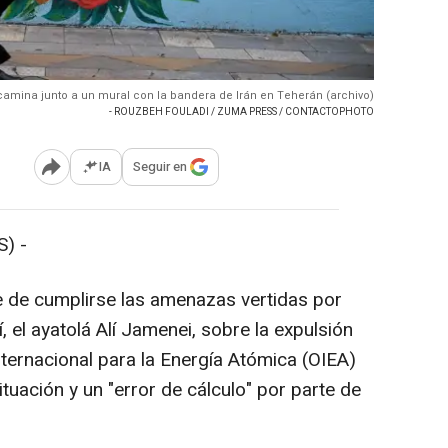
camina junto a un mural con la bandera de Irán en Teherán (archivo)
- ROUZBEH FOULADI / ZUMA PRESS / CONTACTOPHOTO
IA
Seguir en
Abrir opciones para compartir
) -
 de cumplirse las amenazas vertidas por
, el ayatolá Alí Jamenei, sobre la expulsión
ternacional para la Energía Atómica (OIEA)
ituación y un "error de cálculo" por parte de