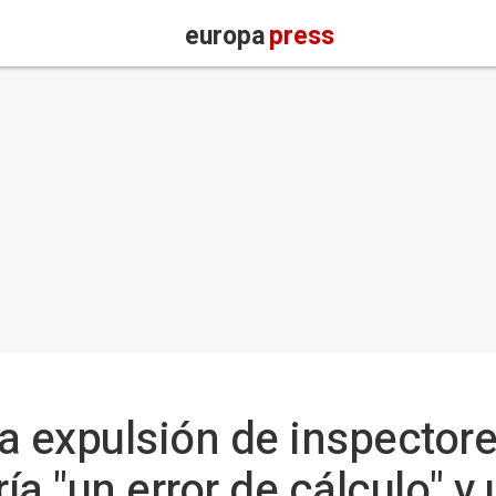
europa
press
a expulsión de inspectore
ría "un error de cálculo" y