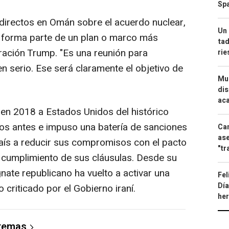
Spa
directos en Omán sobre el acuerdo nuclear,
Un 
o forma parte de un plan o marco más
tad
tración Trump. "Es una reunión para
ri
en serio. Ese será claramente el objetivo de
Mue
dis
aca
 en 2018 a Estados Unidos del histórico
os antes e impuso una batería de sanciones
Can
ase
país a reducir sus compromisos con el pacto
"tr
l cumplimiento de sus cláusulas. Desde su
nate republicano ha vuelto a activar una
Fel
Día
 criticado por el Gobierno iraní.
he
 temas