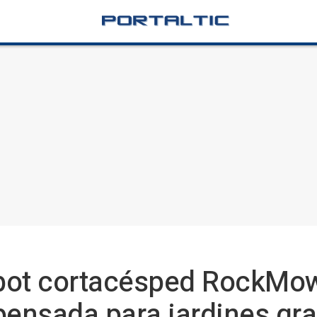
bot cortacésped RockMow
pensada para jardines gr