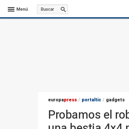
Menú
europa
press
/
portaltic
/
gadgets
Probamos el ro
una bestia 4x4 