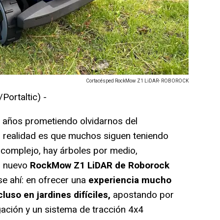
Cortacésped RockMow Z1 LiDAR- ROBOROCK
ortaltic) -
años prometiendo olvidarnos del
la realidad es que muchos siguen teniendo
 complejo, hay árboles por medio,
l nuevo
RockMow Z1 LiDAR de Roborock
e ahí: en ofrecer una
experiencia mucho
uso en jardines difíciles,
apostando por
ación y un sistema de tracción 4x4