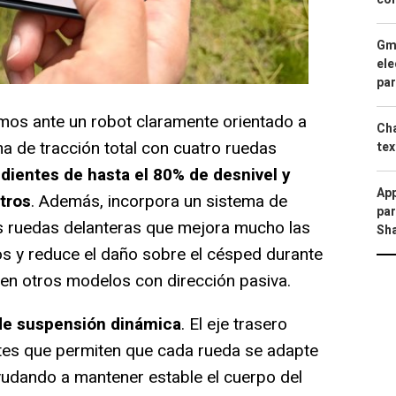
Gma
ele
par
mos ante un robot claramente orientado a
Cha
a de tracción total con cuatro ruedas
tex
dientes de hasta el 80% de desnivel y
App
tros
. Además, incorpora un sistema de
par
as ruedas delanteras que mejora mucho las
Sh
s y reduce el daño sobre el césped durante
l en otros modelos con dirección pasiva.
de suspensión dinámica
. El eje trasero
tes que permiten que cada rueda se adapte
ayudando a mantener estable el cuerpo del