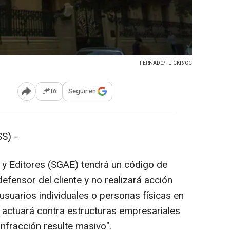
FERNAD0/FLICKR/CC
IA
Seguir en
Abrir opciones para compartir
S) -
 y Editores (SGAE) tendrá un código de
fensor del cliente y no realizará acción
usuarios individuales o personas físicas en
e actuará contra estructuras empresariales
infracción resulte masivo".