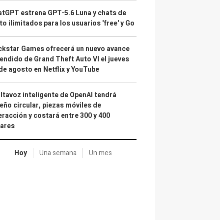
tGPT estrena GPT-5.6 Luna y chats de
to ilimitados para los usuarios 'free' y Go
kstar Games ofrecerá un nuevo avance
endido de Grand Theft Auto VI el jueves
de agosto en Netflix y YouTube
altavoz inteligente de OpenAI tendrá
eño circular, piezas móviles de
eracción y costará entre 300 y 400
lares
Hoy
Una semana
Un mes