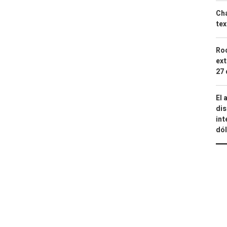
Cha
tex
Roc
ext
27 
El 
dis
int
dó