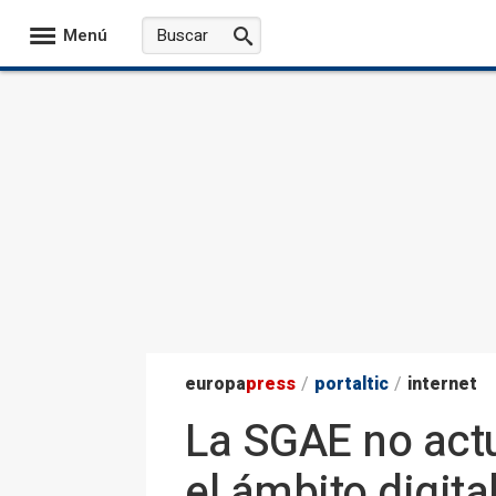
Menú
europa
press
/
portaltic
/
internet
La SGAE no actu
el ámbito digita