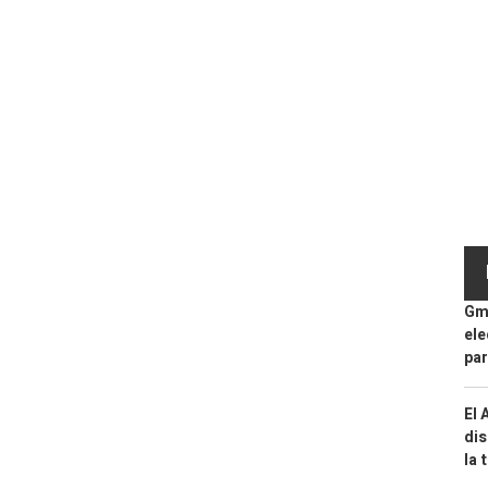
Gma
ele
par
El 
dis
la 