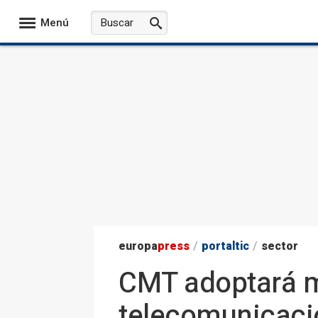
Menú
europa
press
/
portaltic
/
sector
CMT adoptará me
telecomunicaci