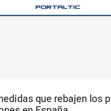
didas que rebajen los pr
ones en España