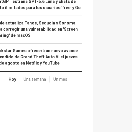
tGPT estrena GPT-5.6 Luna y chats de
to ilimitados para los usuarios 'free' y Go
le actualiza Tahoe, Sequoia y Sonoma
a corregir una vulnerabilidad en 'Screen
aring' de macOS
kstar Games ofrecerá un nuevo avance
endido de Grand Theft Auto VI el jueves
de agosto en Netflix y YouTube
Hoy
Una semana
Un mes