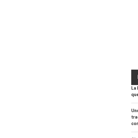
La 
que
Uno
tra
con