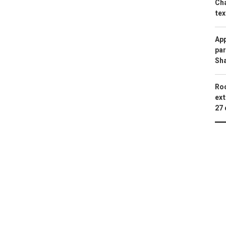
Cha
tex
App
par
Sh
Roc
ext
27 