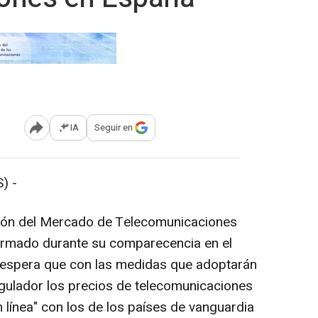
IA
Seguir en
Abrir opciones para compartir
) -
sión del Mercado de Telecomunicaciones
irmado durante su comparecencia en el
 espera que con las medidas que adoptarán
gulador los precios de telecomunicaciones
 línea" con los de los países de vanguardia