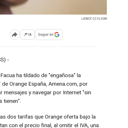
LIEWCF CC FLICKR
IA
Seguir en
Abrir opciones para compartir
S) -
Facua ha tildado de "engañosa" la
st' de Orange España, Amena.com, por
ar mensajes y navegar por Internet "sin
s tienen".
s dos tarifas que Orange oferta bajo la
con el precio final, al omitir el IVA, una