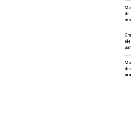
Met
de 
mod
Gma
ele
par
Mod
des
pru