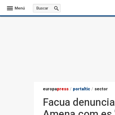
Menú
europa
press
/
portaltic
/
sector
Facua denuncia 
Amena.com es 