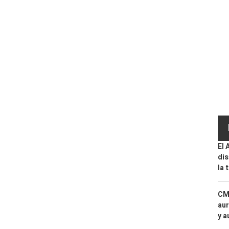
El 
dis
la 
CMF
aur
y a