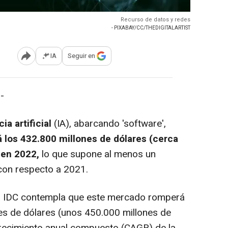
Recurso de datos y redes
- PIXABAY/CC/THEDIGITALARTIST
IA
Seguir en
Abrir opciones para compartir
-
ia artificial
(IA), abarcando 'software',
 los 432.800 millones de dólares (cerca
 en 2022,
lo que supone al menos un
 con respecto a 2021.
ra IDC contempla que este mercado romperá
nes de dólares (unos 450.000 millones de
crecimiento anual compuesto (CAGR) de la