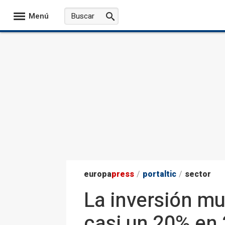
Menú
europa
press
/
portaltic
/
sector
La inversión mun
casi un 20% en 