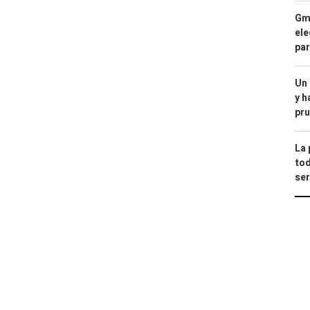
Gma
ele
par
Un
y h
pru
La 
tod
ser