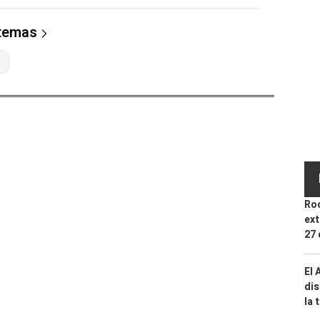
 temas
Roc
ext
27 
El 
dis
la 