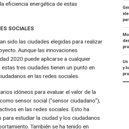
a eficiencia energética de estas
Gma
ele
par
ES SOCIALES
Mod
n sido las ciudades elegidas para realizar
des
pru
oyecto. Aunque las innovaciones
udad 2020 puede aplicarse a cualquier
Un
 estas tres ciudades tienen un punto en
y h
pru
ciudadanos en las redes sociales.
rios idóneos para evaluar el valor de la
s como sensor social ("sensor ciudadano"),
ctivos en las redes sociales. Esto ha
s para estudiar la ciudad y los ciudadanos
portamiento. También se ha tenido en