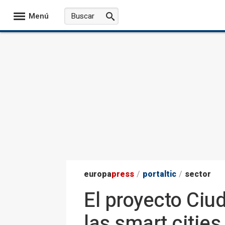
Menú
europa
press
/
portaltic
/
sector
El proyecto Ciu
las smart cities