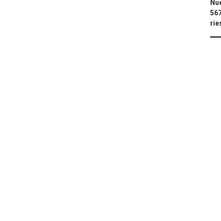
Nue
567
rie