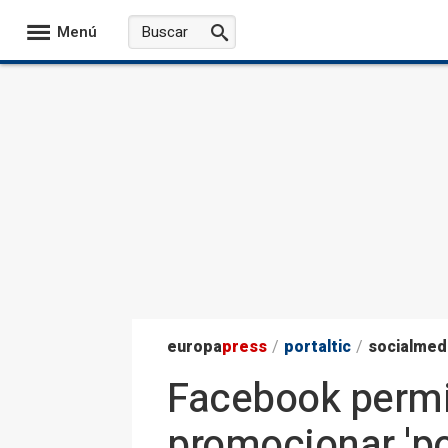
Menú
europa
press
/
portaltic
/
socialmed
Facebook permit
promocionar 'po