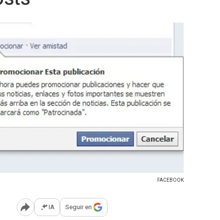
FACEBOOK
IA
Seguir en
Abrir opciones para compartir