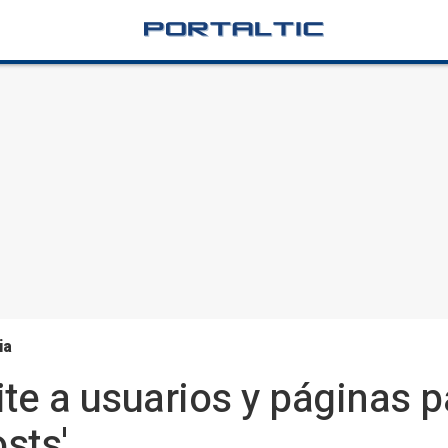
ia
e a usuarios y páginas p
sts'