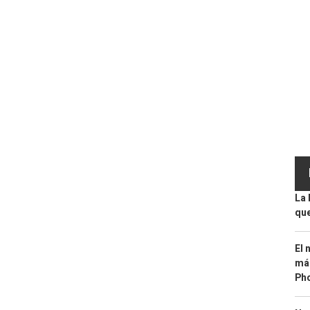
La 
que
El 
más
Ph