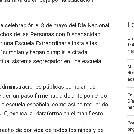
a su falta de empuje por la educación
L
la celebración el 3 de mayo del Día Nacional
echos de las Personas con Discapacidad
Un 
r una Escuela Extraordinaria insta a las
tad
ri
 "cumplan y hagan cumplir la citada
ctual sistema segregador en una escuela
Mue
dis
aca
 administraciones públicas cumplan las
 y den un paso firme hacia delante poniendo
Fel
Día
la escuela española, como así ha requerido
he
U", explica la Plataforma en el manifiesto.
Pod
recho de por vida de todos los niños y de
org