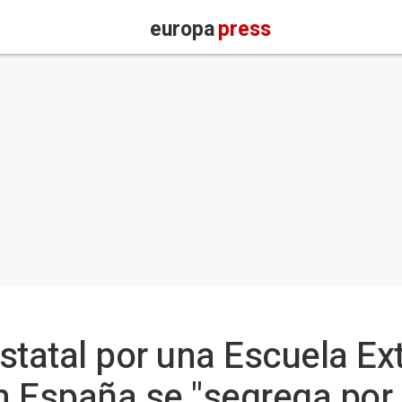
europa
press
statal por una Escuela Ex
n España se "segrega por