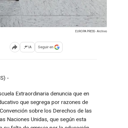
EUROPA PRESS - Archivo
IA
Seguir en
Abrir opciones para compartir
S) -
scuela Extraordinaria denuncia que en
ducativo que segrega por razones de
 Convención sobre los Derechos de las
as Naciones Unidas, que según esta