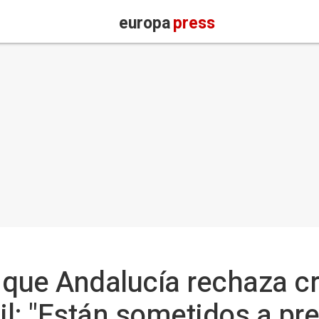
europa
press
 que Andalucía rechaza c
til: "Están sometidos a pr