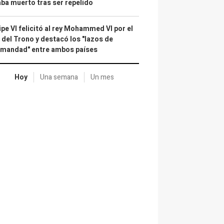
ba muerto tras ser repelido
ipe VI felicitó al rey Mohammed VI por el
 del Trono y destacó los "lazos de
rmandad" entre ambos países
Hoy
Una semana
Un mes