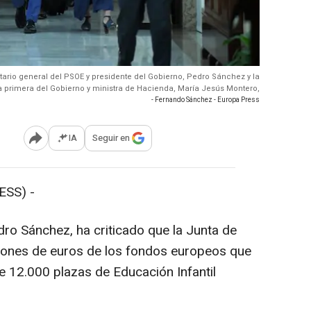
retario general del PSOE y presidente del Gobierno, Pedro Sánchez y la
a primera del Gobierno y ministra de Hacienda, María Jesús Montero,
- Fernando Sánchez - Europa Press
IA
Seguir en
Abrir opciones para compartir
SS) -
ro Sánchez, ha criticado que la Junta de
lones de euros de los fondos europeos que
e 12.000 plazas de Educación Infantil