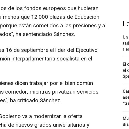
os de los fondos europeos que hubieran
da menos que 12.000 plazas de Educación
L
lo porque están sometidos a las presiones y a
vados", ha sentenciado Sánchez.
Un 
tad
s 16 de septiembre el líder del Ejecutivo
ri
nión interparlamentaria socialista en el
El 
el 
Spa
enes dicen trabajar por el bien común
s comedor, mientras privatizan servicios
Can
ase
s", ha criticado Sánchez.
"tr
bierno va a modernizar la oferta
Mue
cha de nuevos grados universitarios y
dis