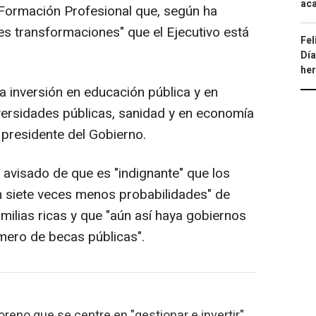
aca
Formación Profesional que, según ha
es transformaciones" que el Ejecutivo está
Fel
Día
he
inversión en educación pública y en
versidades públicas, sanidad y en economía
 presidente del Gobierno.
 avisado de que es "indignante" que los
n siete veces menos probabilidades" de
amilias ricas y que "aún así haya gobiernos
mero de becas públicas".
reno que se centre en "gestionar e invertir"