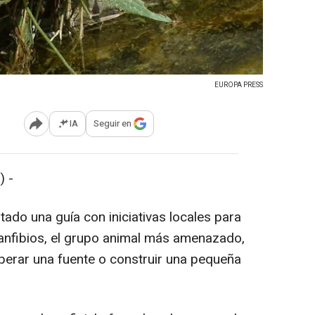
EUROPA PRESS
IA
Seguir en
Abrir opciones para compartir
 -
do una guía con iniciativas locales para
 anfibios, el grupo animal más amenazado,
perar una fuente o construir una pequeña