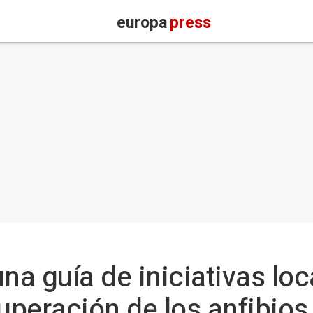
europa
press
a guía de iniciativas loc
cuperación de los anfibio