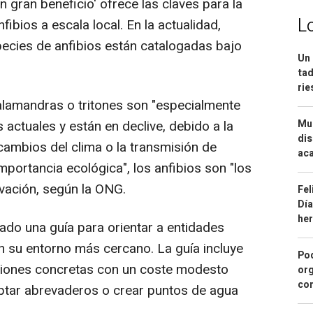
 gran beneficio' ofrece las claves para la
L
fibios a escala local. En la actualidad,
ecies de anfibios están catalogadas bajo
Un 
tad
ri
alamandras o tritones son "especialmente
Mue
 actuales y están en declive, debido a la
dis
 cambios del clima o la transmisión de
aca
mportancia ecológica", los anfibios son "los
vación, según la ONG.
Fel
Día
he
do una guía para orientar a entidades
en su entorno más cercano. La guía incluye
Pod
aciones concretas con un coste modesto
org
con
ptar abrevaderos o crear puntos de agua