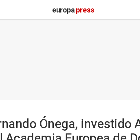
europa
press
ernando Ónega, investido
al Academia Europea de D