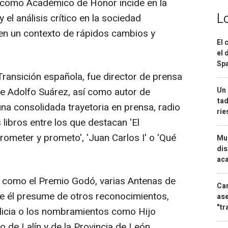
 como Académico de Honor incide en la
L
el análisis crítico en la sociedad
n un contexto de rápidos cambios y
El 
el 
Spa
Transición española, fue director de prensa
Un 
de Adolfo Suárez, así como autor de
tad
a consolidada trayetoria en prensa, radio
ri
s libros entre los que destacan 'El
rometer y prometo', 'Juan Carlos I' o 'Qué
Mue
dis
aca
 como el Premio Godó, varias Antenas de
Can
e él presume de otros reconocimientos,
ase
"tr
licia o los nombramientos como Hijo
o de Lalín y de la Provincia de León.