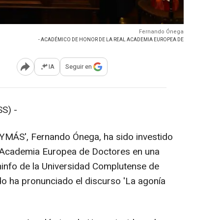
Fernando Ónega
- ACADÉMICO DE HONOR DE LA REAL ACADEMIA EUROPEA DE
IA
Seguir en
Abrir opciones para compartir
S) -
65YMÁS', Fernando Ónega, ha sido investido
 Academia Europea de Doctores en una
ninfo de la Universidad Complutense de
do ha pronunciado el discurso 'La agonía