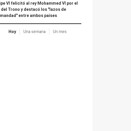
ipe VI felicitó al rey Mohammed VI por el
 del Trono y destacó los "lazos de
rmandad" entre ambos países
Hoy
Una semana
Un mes