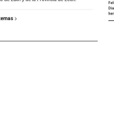
Fel
Día
he
 temas