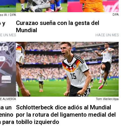
DPA
ss W / DPA
Curazao sueña con la gesta del
 y
Mundial
E UN MES
HACE UN MES
E ALMERÍA
Tom Weller/dpa
na un
Schlotterbeck dice adiós al Mundial
enino
por la rotura del ligamento medial del
 para
tobillo izquierdo