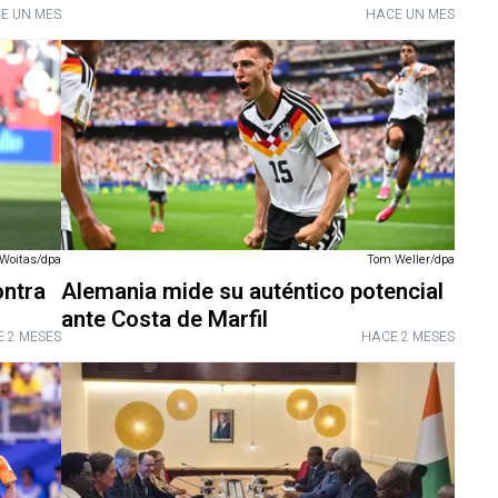
E UN MES
HACE UN MES
Woitas/dpa
Tom Weller/dpa
ontra
Alemania mide su auténtico potencial
ante Costa de Marfil
 2 MESES
HACE 2 MESES