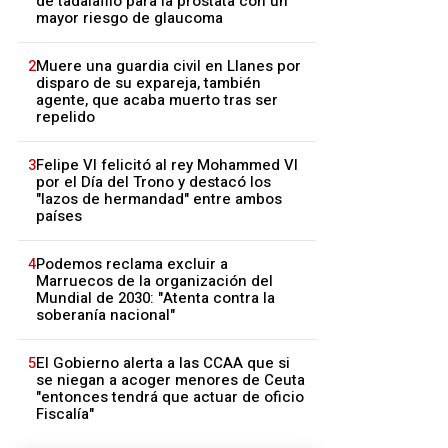
de tadalafilo para la próstata con un
mayor riesgo de glaucoma
2
Muere una guardia civil en Llanes por
disparo de su expareja, también
agente, que acaba muerto tras ser
repelido
3
Felipe VI felicitó al rey Mohammed VI
por el Día del Trono y destacó los
"lazos de hermandad" entre ambos
países
4
Podemos reclama excluir a
Marruecos de la organización del
Mundial de 2030: "Atenta contra la
soberanía nacional"
5
El Gobierno alerta a las CCAA que si
se niegan a acoger menores de Ceuta
"entonces tendrá que actuar de oficio
Fiscalía"