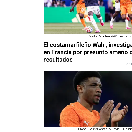
Victor Monteiro/PX Imagens 
El costamarfileño Wahi, investig
en Francia por presunto amaño 
resultados
HACE
Europa Press/Contacto/David Blunsde