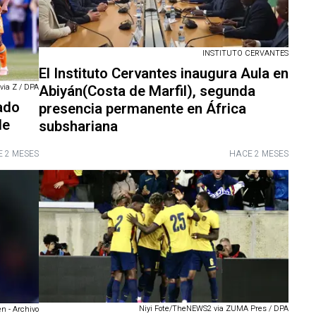
INSTITUTO CERVANTES
El Instituto Cervantes inaugura Aula en
Abiyán(Costa de Marfil), segunda
via Z / DPA
ado
presencia permanente en África
de
subshariana
 2 MESES
HACE 2 MESES
Niyi Fote/TheNEWS2 via ZUMA Pres / DPA
n - Archivo