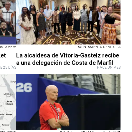
AYUNTAMIENTO DE VITORIA
ss - Archivo
La alcaldesa de Vitoria-Gasteiz recibe
ket
a una delegación de Costa de Marfil
E 25 DÍAS
HACE UN MES