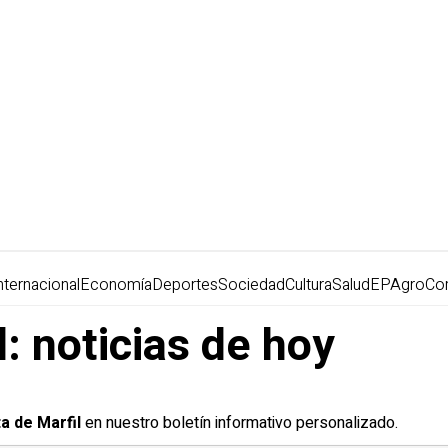
nternacional
Economía
Deportes
Sociedad
Cultura
Salud
EPAgro
Co
: noticias de hoy
a de Marfil
en nuestro boletín informativo personalizado.