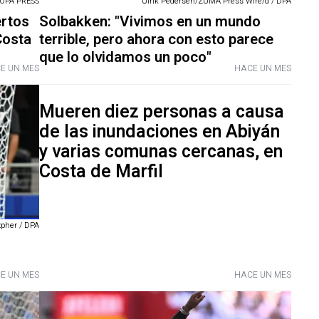
OPA PRESS
Ulrik Pedersen/ZUMA Press Wire/d / DPA
ertos
Solbakken: "Vivimos en un mundo
Costa
terrible, pero ahora con esto parece
que lo olvidamos un poco"
E UN MES
HACE UN MES
Mueren diez personas a causa
de las inundaciones en Abiyán
y varias comunas cercanas, en
Costa de Marfil
pher / DPA
E UN MES
HACE UN MES