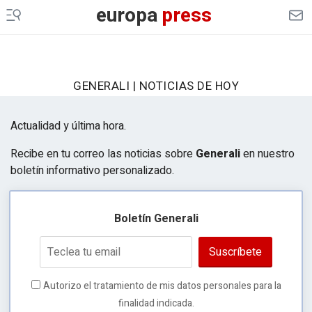
CULTURAOCIO
europa
press
INFOSALUS
DESCONECTA
GENERALI | NOTICIAS DE HOY
EP
MOTOR
Actualidad y última hora.
EP
AGRO
Recibe en tu correo las noticias sobre
Generali
en nuestro
EP
DATA
boletín informativo personalizado.
MERCADO
FINANCIERO
Boletín Generali
ES EUROPA
Suscríbete
LEGAL
GENERACIÓN DE OPORTUNIDADES
Autorizo el tratamiento de mis datos personales para la
finalidad indicada.