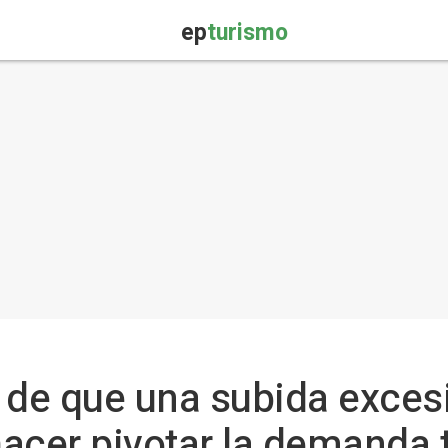
ep
turismo
 de que una subida excesi
acer pivotar la demanda t