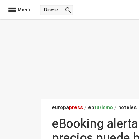
Menú
europa
press
/
ep
turismo
/
hoteles
eBooking alerta
precios puede h