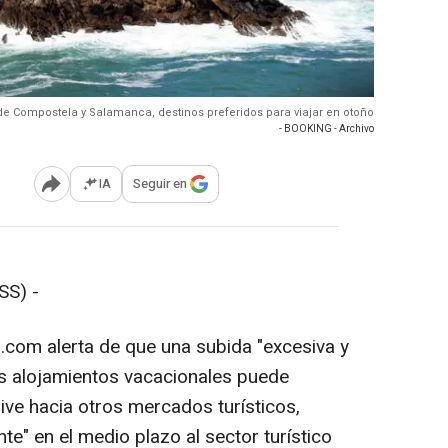
 de Compostela y Salamanca, destinos preferidos para viajar en otoño
- BOOKING - Archivo
IA
Seguir en
Abrir opciones para compartir
SS) -
com alerta de que una subida "excesiva y
os alojamientos vacacionales puede
ve hacia otros mercados turísticos,
e" en el medio plazo al sector turístico