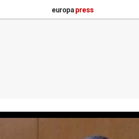
europa
press