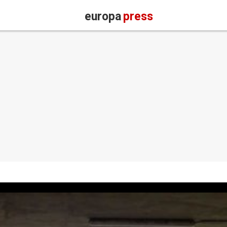
europa
press