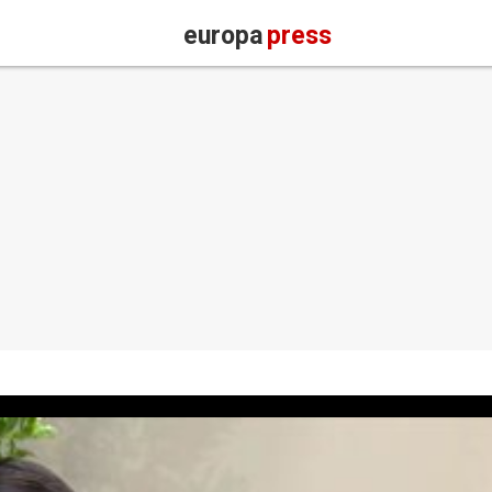
europa
press