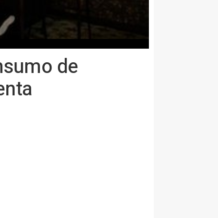
onsumo de
enta