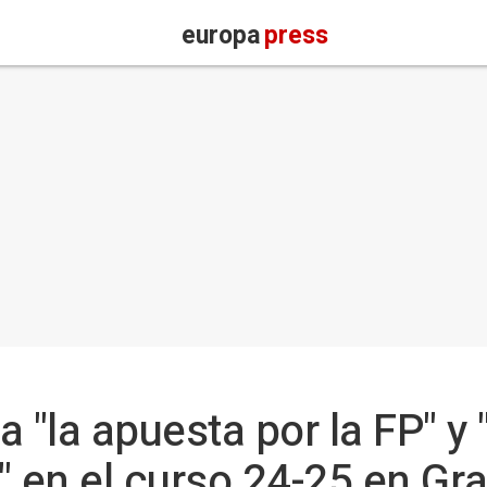
europa
press
 "la apuesta por la FP" y
" en el curso 24-25 en Gr