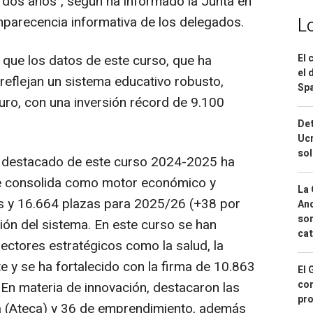
 dos años", según ha informado la Junta en
parecencia informativa de los delegados.
L
El 
que los datos de este curso, que ha
el 
eflejan un sistema educativo robusto,
Spa
turo, con una inversión récord de 9.100
Det
Ucr
so
n destacado de este curso 2024-2025 ha
 se consolida como motor económico y
La 
os y 16.664 plazas para 2025/26 (+38 por
And
sor
ión del sistema. En este curso se han
cat
ectores estratégicos como la salud, la
te y se ha fortalecido con la firma de 10.863
El 
con
En materia de innovación, destacaron las
pro
a (Ateca) y 36 de emprendimiento, además