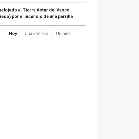
alojado el Tierra Astur del Vasco
iedo) por el incendio de una parrilla
Hoy
Una semana
Un mes