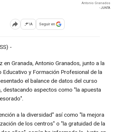
Antonio Granados
- JUNTA
IA
Seguir en
Abrir opciones para compartir
SS) -
z en Granada, Antonio Granados, junto a la
lo Educativo y Formación Profesional de la
resentado el balance de datos del curso
ia, destacando aspectos como "la apuesta
fesorado".
nción a la diversidad" así como "la mejora
lización de los centros" o "la gratuidad de la