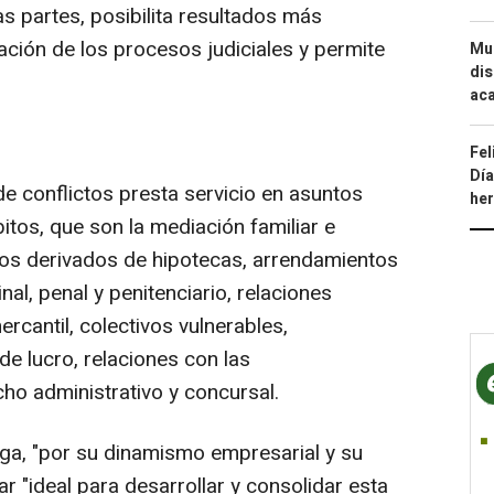
as partes, posibilita resultados más
lación de los procesos judiciales y permite
Mue
dis
aca
Fel
Día
e conflictos presta servicio en asuntos
he
tos, que son la mediación familiar e
e los derivados de hipotecas, arrendamientos
inal, penal y penitenciario, relaciones
ercantil, colectivos vulnerables,
e lucro, relaciones con las
ho administrativo y concursal.
ga, "por su dinamismo empresarial y su
r "ideal para desarrollar y consolidar esta