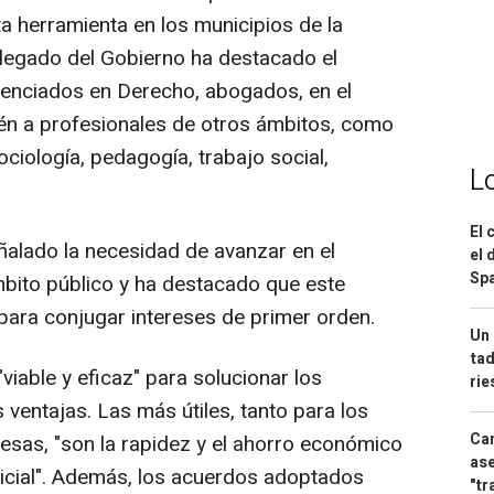
ta herramienta en los municipios de la
elegado del Gobierno ha destacado el
licenciados en Derecho, abogados, en el
én a profesionales de otros ámbitos, como
ociología, pedagogía, trabajo social,
L
El 
señalado la necesidad de avanzar en el
el 
Spa
mbito público y ha destacado que este
ara conjugar intereses de primer orden.
Un 
tad
viable y eficaz" para solucionar los
ri
ventajas. Las más útiles, tanto para los
Can
sas, "son la rapidez y el ahorro económico
ase
dicial". Además, los acuerdos adoptados
"tr