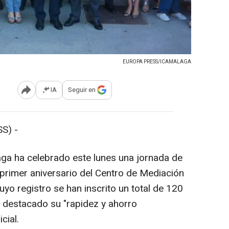
EUROPA PRESS/ICAMALAGA
IA
Seguir en
Abrir opciones para compartir
S) -
ga ha celebrado este lunes una jornada de
 primer aniversario del Centro de Mediación
yo registro se han inscrito un total de 120
 destacado su "rapidez y ahorro
cial.