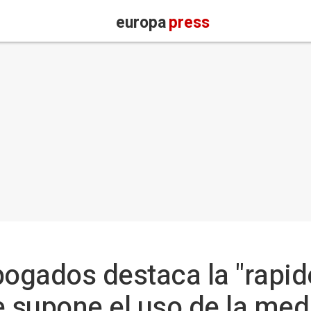
europa
press
bogados destaca la "rapid
 supone el uso de la med