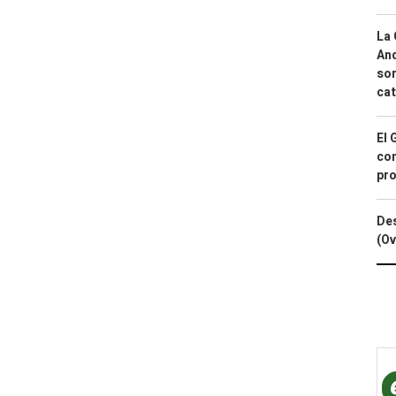
La 
And
sor
cat
El 
con
pro
Des
(Ov