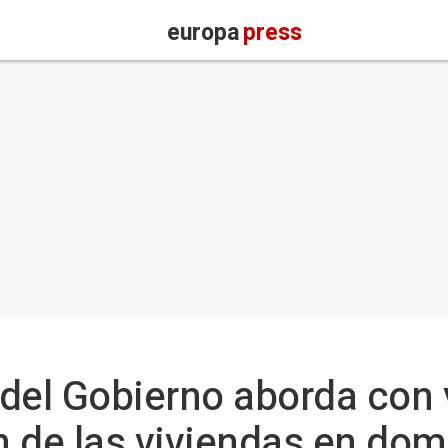
europa
press
del Gobierno aborda con 
ón de las viviendas en dom