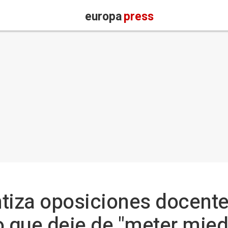
europa
press
tiza oposiciones docente
o que deje de "meter mied