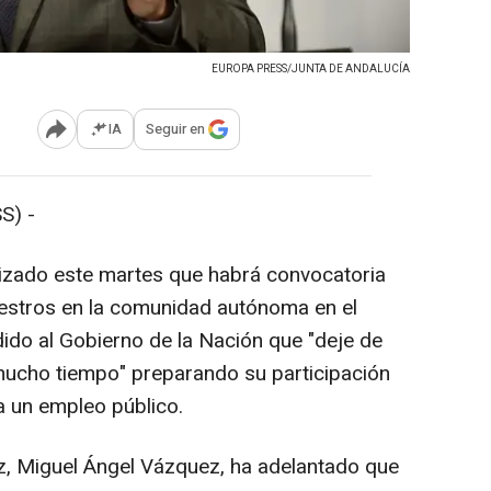
EUROPA PRESS/JUNTA DE ANDALUCÍA
IA
Seguir en
Abrir opciones para compartir
S) -
tizado este martes que habrá convocatoria
estros en la comunidad autónoma en el
dido al Gobierno de la Nación que "deje de
mucho tiempo" preparando su participación
a un empleo público.
z, Miguel Ángel Vázquez, ha adelantado que