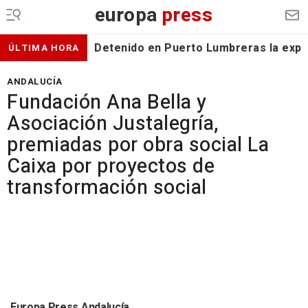
europa
press
Detenido en Puerto Lumbreras la expa
ÚLTIMA HORA
ANDALUCÍA
Fundación Ana Bella y
Asociación Justalegría,
premiadas por obra social La
Caixa por proyectos de
transformación social
Europa Press Andalucía