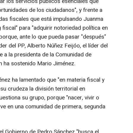
ar los servicios públicos esenciales que
rtunidades de los ciudadanos", y frente a
idas fiscales que está impulsando Juanma
scal" para "adquirir notoriedad política en
o porque, ante lo que pueda pasar "después"
der del PP, Alberto Núñez Feijóo, el líder del
te a la presidenta de la Comunidad de
ún ha sostenido Mario Jiménez.
énez ha lamentado que "en materia fiscal y
su crudeza la división territorial en
stiona su grupo, porque "nacer, vivir o
 vive en una comunidad de primera, segunda
 el Gobierno de Pedro Sánchez "busca el