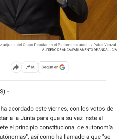
oz adjunto del Grupo Popular en el Parlamento andaluz Pablo Venzal.
- ALFREDO DE ANCA/PARLAMENTO DE ANDALUCÍA
IA
Seguir en
Abrir opciones para compartir
S) -
 ha acordado este viernes, con los votos de
tar a la Junta para que a su vez inste al
te el principio constitucional de autonomía
autónomas", así como ha llamado a que "se