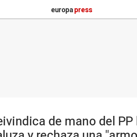
europa
press
eivindica de mano del PP
aluza y rechaza una "arm