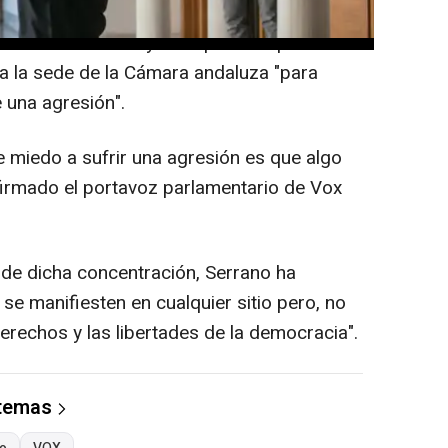
n los pasillos del Parlamento, Serrano ha
ada concentración y ha explicado que ha
a la sede de la Cámara andaluza "para
 una agresión".
e miedo a sufrir una agresión es que algo
afirmado el portavoz parlamentario de Vox
 de dicha concentración, Serrano ha
se manifiesten en cualquier sitio pero, no
erechos y las libertades de la democracia".
 temas