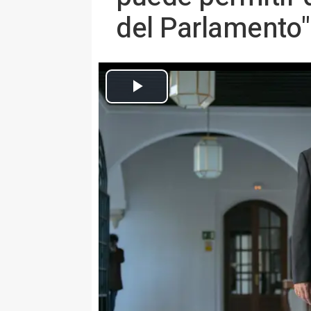
del Parlamento"
Europa Press Andalucía
Publicado: martes, 15 enero 2019 11:33
SEVILLA 15 Ene. (EUROPA PRES
El portavoz del grupo parlament
asegurado este martes que "no s
borroka en la puerta del Parlame
colectivos feministas coincidiend
Juanma Moreno como presidente