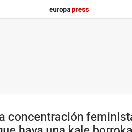
europa
press
la concentración feminist
que haya una kale borroka