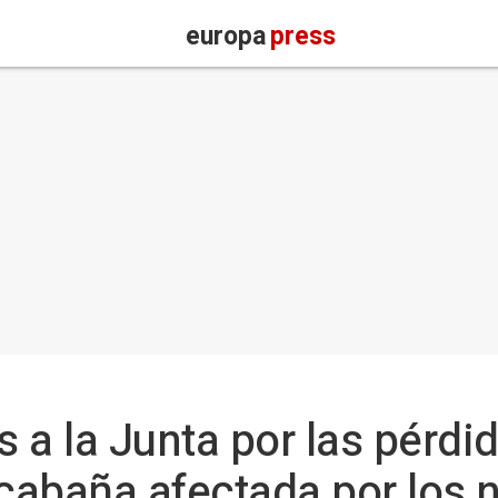
europa
press
 a la Junta por las pérdi
cabaña afectada por los 