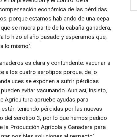
 en la prevención y el control de la
 compensación económica de las pérdidas
ros, porque estamos hablando de una cepa
 que se muera parte de la cabaña ganadera,
Ya lo hizo el año pasado y esperamos que,
a lo mismo".
anaderos es clara y contundente: vacunar a
e a los cuatro serotipos porque, de lo
andaluces se exponen a sufrir pérdidas
ueden evitar vacunando. Aun así, insisto,
de Agricultura apruebe ayudas para
están teniendo pérdidas por las nuevas
to del serotipo 3, por lo que hemos pedido
de la Producción Agrícola y Ganadera para
zar posibles soluciones al respecto",