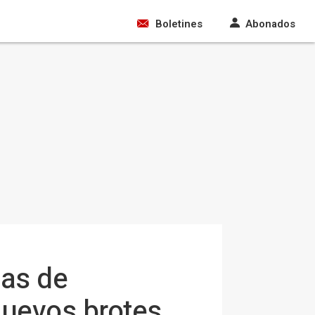
Boletines
Abonados
das de
nuevos brotes