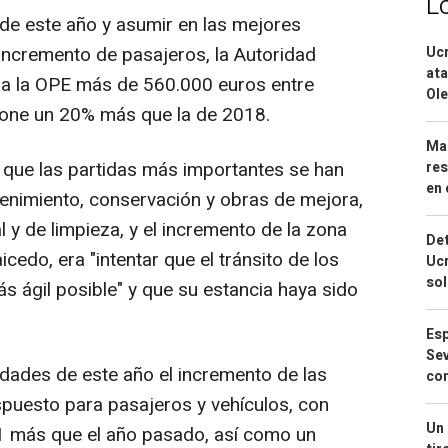
L
o de este año y asumir en las mejores
 incremento de pasajeros, la Autoridad
Ucr
ata
 a la OPE más de 560.000 euros entre
Ole
pone un 20% más que la de 2018.
Mar
 que las partidas más importantes se han
res
en 
enimiento, conservación y obras de mejora,
 y de limpieza, y el incremento de la zona
Det
cedo, era "intentar que el tránsito de los
Ucr
so
s ágil posible" y que su estancia haya sido
Esp
Sev
edades de este año el incremento de las
con
puesto para pasajeros y vehículos, con
Un 
 más que el año pasado, así como un