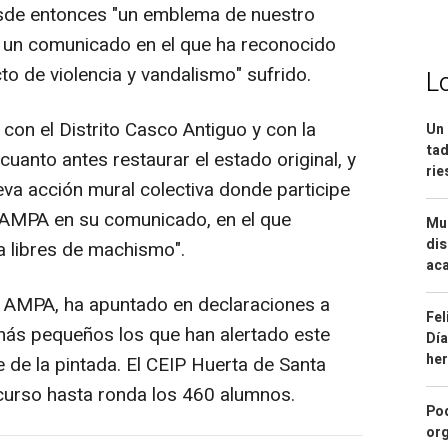
desde entonces "un emblema de nuestro
n un comunicado en el que ha reconocido
o de violencia y vandalismo" sufrido.
L
on el Distrito Casco Antiguo y con la
Un 
tad
cuanto antes restaurar el estado original, y
ri
eva acción mural colectiva donde participe
l AMPA en su comunicado, en el que
Mue
dis
da libres de machismo".
aca
l AMPA, ha apuntado en declaraciones a
Fel
más pequeños los que han alertado este
Día
he
e de la pintada. El CEIP Huerta de Santa
curso hasta ronda los 460 alumnos.
Pod
org