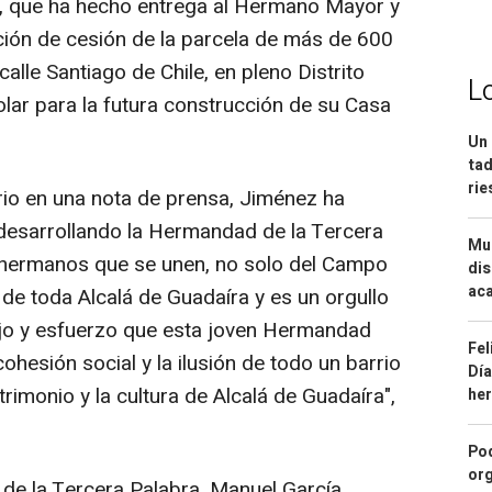
z, que ha hecho entrega al Hermano Mayor y
ución de cesión de la parcela de más de 600
alle Santiago de Chile, en pleno Distrito
L
solar para la futura construcción de su Casa
Un 
tad
ri
io en una nota de prensa, Jiménez ha
 desarrollando la Hermandad de la Tercera
Mue
 hermanos que se unen, no solo del Campo
dis
aca
o de toda Alcalá de Guadaíra y es un orgullo
bajo y esfuerzo que esta joven Hermandad
Fel
ohesión social y la ilusión de todo un barrio
Día
atrimonio y la cultura de Alcalá de Guadaíra",
he
Pod
org
de la Tercera Palabra, Manuel García