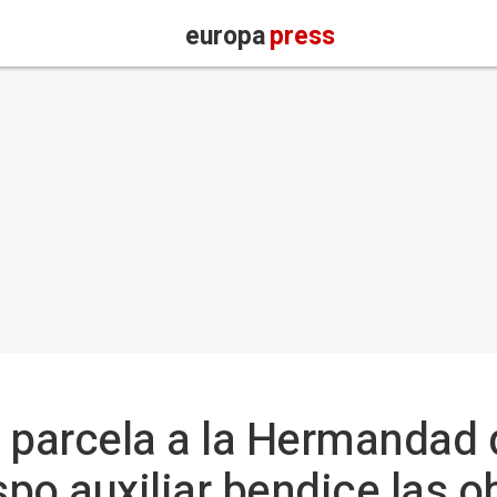
europa
press
 parcela a la Hermandad 
spo auxiliar bendice las 