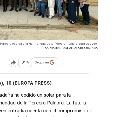
Parcela cedida a la Hermandad de la Tercera Palabra para su sede.
- AYUNTAMIENTO DE ALCALÁ DE GUADAÍRA
IA
Seguir en
Abrir opciones para compartir
), 10 (EUROPA PRESS)
daíra ha cedido un solar para la
andad de la Tercera Palabra. La futura
oven cofradía cuenta con el compromiso de