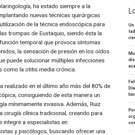
olaringología, ha estado siempre a la
L
implantando nuevas técnicas quirúrgicas
tilización de la técnica endoscópica para
Un 
tad
e las trompas de Eustaquio, siendo ésta la
ri
isfunción temporal que provoca síntomas
nidos, la sensación de presión en los oídos
Mue
 que puede solucionar múltiples infecciones
dis
aca
s como la otitis media crónica.
Fel
 ha realizado en el último año más del 80% de
Día
oscópica, consiguiendo de esta manera un
he
rugía mínimamente invasiva. Además, Ruiz
Pod
a cirugía clínica tradicional, creando para
org
e integre a especialistas en
con
esistas y psicólogos, buscando ofrecer una