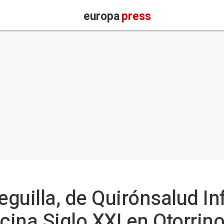
europa
press
eguilla, de Quirónsalud In
ina Siglo XXI en Otorrino