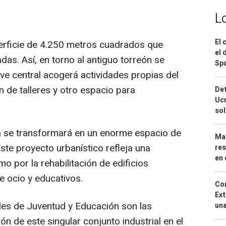
L
El 
perficie de 4.250 metros cuadrados que
el 
das. Así, en torno al antiguo torreón se
Spa
 nave central acogerá actividades propias del
ón de talleres y otro espacio para
Det
Ucr
so
ca se transformará en un enorme espacio de
Mar
ste proyecto urbanístico refleja una
res
en 
 por la rehabilitación de edificios
e ocio y educativos.
Cor
Ext
ales de Juventud y Educación son las
una
n de este singular conjunto industrial en el