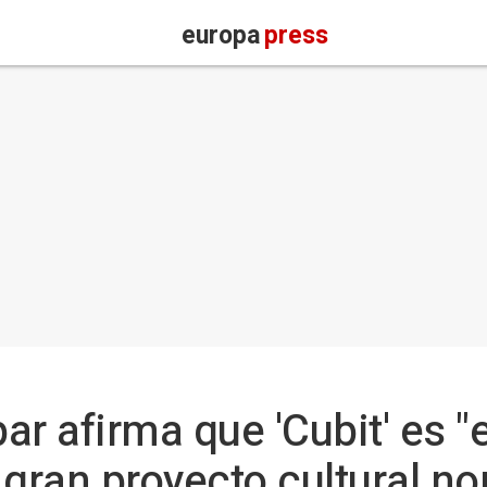
europa
press
r afirma que 'Cubit' es "
gran proyecto cultural no