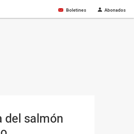
Boletines
Abonados
a del salmón
go