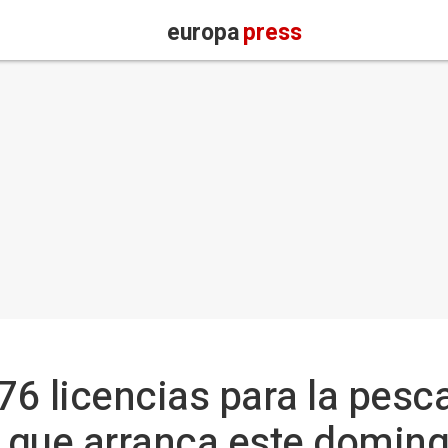
europa
press
6 licencias para la pesc
 que arranca este domin