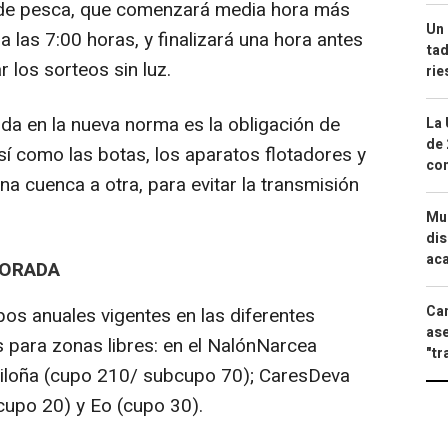
de pesca, que comenzará media hora más
Un 
 las 7:00 horas, y finalizará una hora antes
tad
r los sorteos sin luz.
ri
a en la nueva norma es la obligación de
La 
de 
así como las botas, los aparatos flotadores y
com
a cuenca a otra, para evitar la transmisión
Mue
dis
aca
PORADA
Can
s anuales vigentes en las diferentes
ase
s para zonas libres: en el NalónNarcea
"tr
Piloña (cupo 210/ subcupo 70); CaresDeva
cupo 20) y Eo (cupo 30).