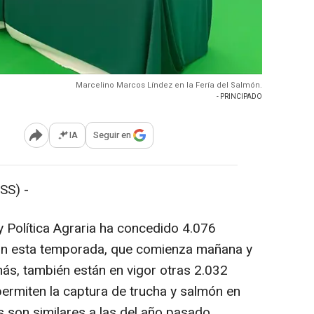
Marcelino Marcos Líndez en la Fería del Salmón.
- PRINCIPADO
IA
Seguir en
Abrir opciones para compartir
SS) -
 Política Agraria ha concedido 4.076
món esta temporada, que comienza mañana y
emás, también están en vigor otras 2.032
permiten la captura de trucha y salmón en
 son similares a las del año pasado,