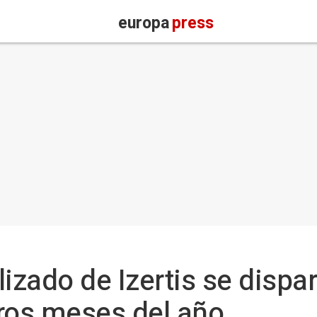
europa
press
lizado de Izertis se dispa
ros meses del año