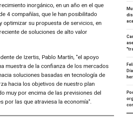
recimiento inorgánico, en un año en el que
Mue
de 4 compañías, que le han posibilitado
dis
aca
y optimizar su propuesta de servicios, en
ciente de soluciones de alto valor
Can
ase
"tr
dente de Izertis, Pablo Martín, "el apoyo
Fel
una muestra de la confianza de los mercados
Día
hacia soluciones basadas en tecnología de
he
a hacia los objetivos de nuestro plan
do muy por encima de las previsiones del
Pod
org
es por las que atraviesa la economía".
con