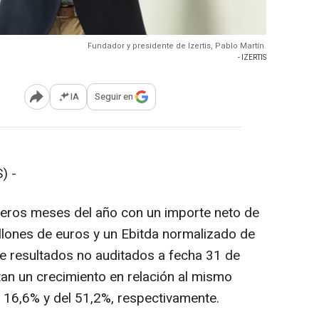
Fundador y presidente de Izertis, Pablo Martín.
- IZERTIS
IA
Seguir en
Abrir opciones para compartir
) -
imeros meses del año con un importe neto de
illones de euros y un Ebitda normalizado de
de resultados no auditados a fecha 31 de
an un crecimiento en relación al mismo
el 16,6% y del 51,2%, respectivamente.