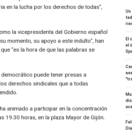
ia en la lucha por los derechos de todas",
Un 
tad
ri
como la vicepresidenta del Gobierno español
El 
 su momento, su apoyo a este indulto", han
el 
que "es la hora de que las palabras se
Spa
Can
ase
 democrático puede tener presas a
"tr
los derechos sindicales que a todas
fendido.
Mue
dis
aca
 ha animado a participar en la concentración
las 19.30 horas, en la plaza Mayor de Gijón.
Fel
Día