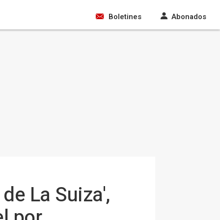
Boletines
Abonados
 de La Suiza',
l por