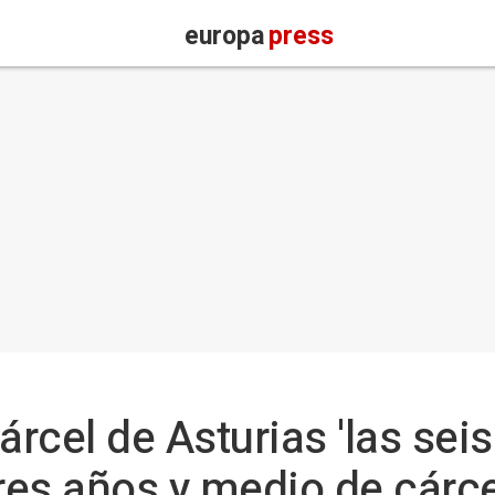
europa
press
árcel de Asturias 'las seis
es años y medio de cárce