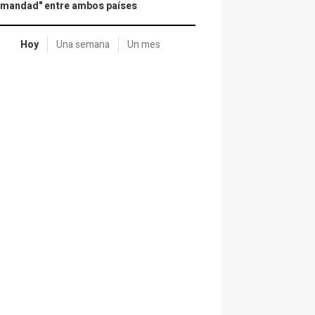
rmandad" entre ambos países
Hoy
Una semana
Un mes