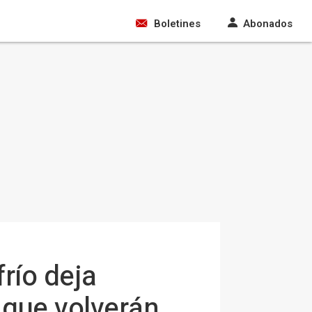
Boletines
Abonados
río deja
 que volverán