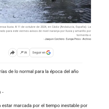
ensa lluvia. A 11 de octubre de 2024, en Cádiz (Andalucía, España). La
do para este viernes avisos de nivel naranja por lluvia y amarillo por
tormenta e
- Joaquin Corchero - Europa Press - Archivo
IA
Seguir en
Abrir opciones para compartir
as de lo normal para la época del año
 -
star marcada por el tiempo inestable por