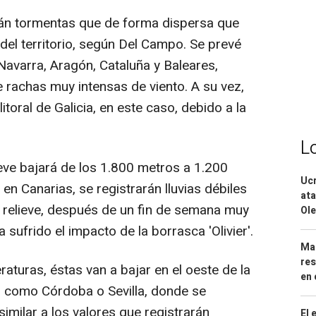
án tormentas que de forma dispersa que
del territorio, según Del Campo. Se prevé
Navarra, Aragón, Cataluña y Baleares,
achas muy intensas de viento. A su vez,
itoral de Galicia, en este caso, debido a la
L
eve bajará de los 1.800 metros a 1.200
Ucr
 en Canarias, se registrarán lluvias débiles
ata
r relieve, después de un fin de semana muy
Ole
a sufrido el impacto de la borrasca 'Olivier'.
Mar
res
turas, éstas van a bajar en el oeste de la
en 
s como Córdoba o Sevilla, donde se
imilar a los valores que registrarán
El 