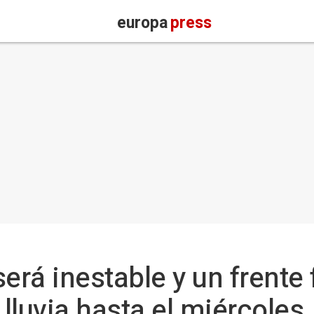
europa
press
rá inestable y un frente f
lluvia hasta el miércoles,