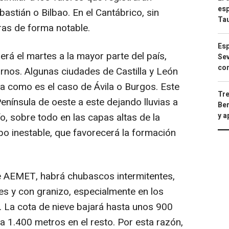
esp
stián o Bilbao. En el Cantábrico, sin
Ta
ras de forma notable.
Esp
á el martes a la mayor parte del país,
Sev
con
urnos. Algunas ciudades de Castilla y León
a como es el caso de Ávila o Burgos. Este
Tre
 Península de oeste a este dejando lluvias a
Ber
y 
río, sobre todo en las capas altas de la
po inestable, que favorecerá la formación
 AEMET, habrá chubascos intermitentes,
es y con granizo, especialmente en los
io. La cota de nieve bajará hasta unos 900
a 1.400 metros en el resto. Por esta razón,