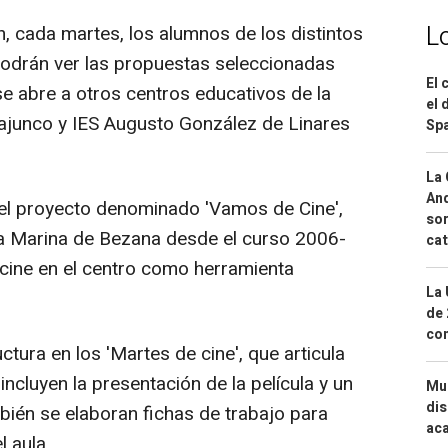
L
, cada martes, los alumnos de los distintos
 podrán ver las propuestas seleccionadas
El 
se abre a otros centros educativos de la
el 
llajunco y IES Augusto González de Linares
Spa
La 
And
el proyecto denominado 'Vamos de Cine',
sor
La Marina de Bezana desde el curso 2006-
cat
 cine en el centro como herramienta
La 
de 
com
ctura en los 'Martes de cine', que articula
incluyen la presentación de la película y un
Mue
dis
bién se elaboran fichas de trabajo para
aca
l aula.