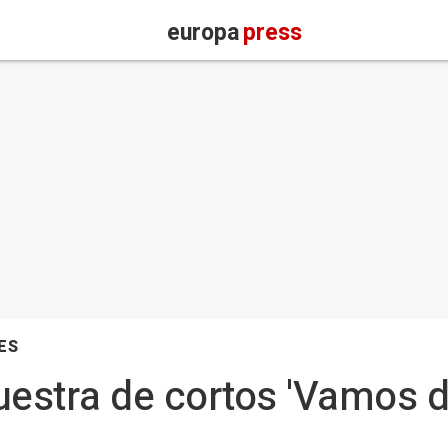
europa
press
ES
uestra de cortos 'Vamos de